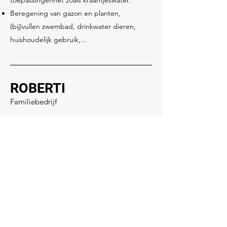
toepassingennet zoals kraantjeswater.
Beregening van gazon en planten,
(bij)vullen zwembad, drinkwater dieren,
huishoudelijk gebruik,...
ROBERTI
Familiebedrijf
Bedrijfsgegevens
Mechelsesteenweg 15/002
1933 Sterrebeek
+32 484 417321
(Gilles)
+32 476 265418
(Christophe)
info@grondboringenroberti.be